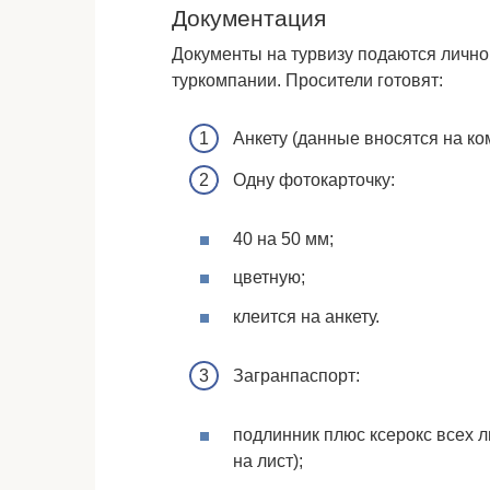
Документация
Документы на турвизу подаются лично
туркомпании. Просители готовят:
Анкету (данные вносятся на ко
Одну фотокарточку:
40 на 50 мм;
цветную;
клеится на анкету.
Загранпаспорт:
подлинник плюс ксерокс всех л
на лист);