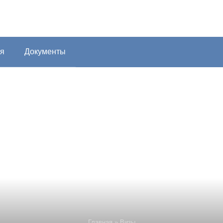
я
Документы
Главная
»
Визы